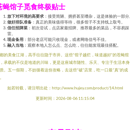
苍蝇馆子觅食终极贴士
放下对环境的高要求
：接受简陋、拥挤甚至嘈杂，这是体验的一部分
做好排队准备
：真正的美味值得等待，很多馆子不支持线上取号。
信任招牌菜
：初次尝试，点店家最招牌、推荐最多的菜品，不容易踩
雷。
现金备用
：部分老店可能只收现金，或者网络信号不佳。
融入当地
：观察本地人怎么点、怎么吃，往往能发现最佳搭配。
都的美食江湖，高手往往隐于市井。这些“馆子越烂，味道越好”的苍蝇馆
，承载的不仅是地道的川味，更是这座城市随性、乐天、专注于生活本身
质。五一假期，不妨循着这份攻略，去这些“破”店里，吃一口最“真”的成
。
如若转载，请注明出处：http://www.hujey.com/product/14.html
更新时间：2026-08-06 11:15:04