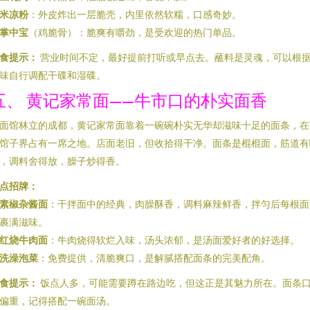
米凉粉
：外皮炸出一层脆壳，内里依然软糯，口感奇妙。
掌中宝
（鸡脆骨）：脆爽有嚼劲，是受欢迎的热门单品。
食提示：
营业时间不定，最好提前打听或早点去。蘸料是灵魂，可以根
味自行调配干碟和湿碟。
五、 黄记家常面——牛市口的朴实面香
面馆林立的成都，黄记家常面靠着一碗碗朴实无华却滋味十足的面条，在
馆子界占有一席之地。店面老旧，但收拾得干净。面条是棍棍面，筋道有
，调料舍得放，臊子炒得香。
点招牌：
素椒杂酱面
：干拌面中的经典，肉臊酥香，调料麻辣鲜香，拌匀后每根面
裹满滋味。
红烧牛肉面
：牛肉烧得软烂入味，汤头浓郁，是汤面爱好者的好选择。
洗澡泡菜
：免费提供，清脆爽口，是解腻搭配面条的完美配角。
食提示：
饭点人多，可能需要蹲在路边吃，但这正是其魅力所在。面条
偏重，记得搭配一碗面汤。