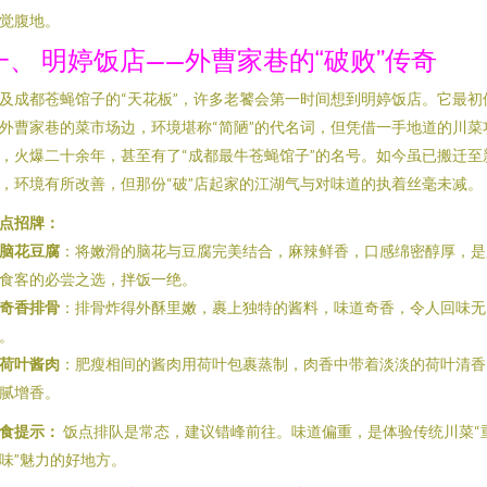
觉腹地。
一、 明婷饭店——外曹家巷的“破败”传奇
及成都苍蝇馆子的“天花板”，许多老饕会第一时间想到明婷饭店。它最初
外曹家巷的菜市场边，环境堪称“简陋”的代名词，但凭借一手地道的川菜
，火爆二十余年，甚至有了“成都最牛苍蝇馆子”的名号。如今虽已搬迁至
，环境有所改善，但那份“破”店起家的江湖气与对味道的执着丝毫未减。
点招牌：
脑花豆腐
：将嫩滑的脑花与豆腐完美结合，麻辣鲜香，口感绵密醇厚，是
食客的必尝之选，拌饭一绝。
奇香排骨
：排骨炸得外酥里嫩，裹上独特的酱料，味道奇香，令人回味无
。
荷叶酱肉
：肥瘦相间的酱肉用荷叶包裹蒸制，肉香中带着淡淡的荷叶清香
腻增香。
食提示：
饭点排队是常态，建议错峰前往。味道偏重，是体验传统川菜“
味”魅力的好地方。