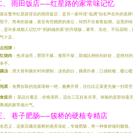
二、 雨田饭店——红星路的家常味记忆
落在繁华红星路背后的雨田饭店，是另一家环境“低调”却名声在外的老牌
馆子。简单的装修，甚至有些拥挤的座位，却挡不住食客如潮。这里的味
，是许多成都人记忆中“妈妈做的菜”的升级版，家常、实在、不玩花哨，
气十足。
点招牌：
红烧肉
：色泽油亮，肥而不腻，瘦而不柴，甜咸比例恰到好处，是绝对的
杀手。
藕汤
：用大骨和藕长时间煨制，汤色奶白，藕香扑鼻，口感粉糯，暖心暖
。
泡菜
：免费自取的泡菜堪称一绝，脆爽开胃，往往比正菜更先被一扫而空
食提示：
菜品分量足，价格亲民，适合三五好友共享。体验的是那份毫
离感的家常烟火气。
三、 巷子肥肠——簇桥的硬核专精店
名思义，这家店藏在簇桥的巷弄深处，专做肥肠，将一种食材做到极致。