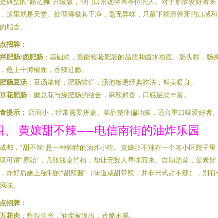
是典型的“路边摊”升级版，但门口永远坐着等位的人。对于肥肠爱好者来
，这里就是天堂。处理得极其干净，毫无异味，只留下糯滑弹牙的口感和
的脂香。
点招牌：
拌肥肠/卤肥肠
：基础款，最能检验肥肠的品质和卤水功底。肠头糯，肠
，蘸上干海椒面，香辣过瘾。
肥肠豆汤
：豆汤浓郁，肥肠软烂，汤泡饭是经典吃法，鲜美暖身。
豆花肥肠
：嫩豆花与烧肥肠的结合，麻辣鲜香，口感层次丰富。
食提示：
店面小，经常需要拼桌。菜品整体偏油腻，适合重口味爱好者
四、 黄孃甜不辣——电信南街的油炸乐园
成都，“甜不辣”是一种独特的油炸小吃。黄孃甜不辣在一个老小区院子里
境可谓“原始”，几张矮桌竹椅，却让无数人寻味而来。自助选菜，荤素皆
，炸好后蘸上秘制的“甜辣酱”（味道咸甜带辣，并非日式甜不辣），别有
风味。
点招牌：
五花肉
：炸得焦香，油脂被逼出，香脆不腻。