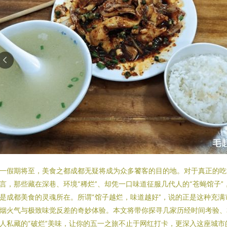
一假期将至，美食之都成都无疑将成为众多饕客的目的地。对于真正的吃
言，那些藏在深巷、环境“稀烂”、却凭一口味道征服几代人的“苍蝇馆子”
是成都美食的灵魂所在。所谓“馆子越烂，味道越好”，说的正是这种充满
烟火气与极致味觉反差的奇妙体验。本文将带你探寻几家历经时间考验、
人私藏的“破烂”美味，让你的五一之旅不止于网红打卡，更深入这座城市